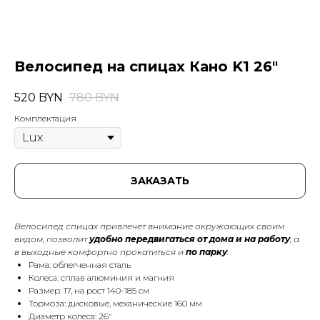
Велосипед на спицах Кано K1 26"
520
BYN
780
BYN
Комплектация
ЗАКАЗАТЬ
Велосипед спицах привлечет внимание окружающих своим
видом, позволит
удобно передвигаться от дома и на работу
, а
в выходные комфортно прокатиться и
по парку
.
Рама: облегченная сталь
Колеса: сплав алюминия и магния
Размер: 17, на рост 140-185 см
Тормоза: дисковые, механические 160 мм
Диаметр колеса: 26"