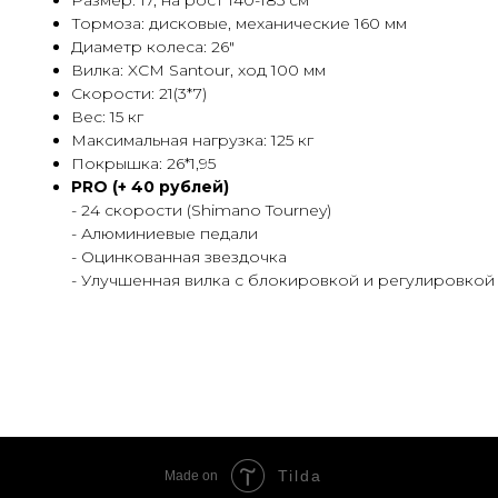
Размер: 17, на рост 140-185 см
Тормоза: дисковые, механические 160 мм
Диаметр колеса: 26"
Вилка: XCM Santour, ход 100 мм
Скорости: 21(3*7)
Вес: 15 кг
Максимальная нагрузка: 125 кг
Покрышка: 26*1,95
PRO (+ 40 рублей)
- 24 скорости (Shimano Tourney)
- Алюминиевые педали
- Оцинкованная звездочка
- Улучшенная вилка с блокировкой и регулировкой
Tilda
Made on