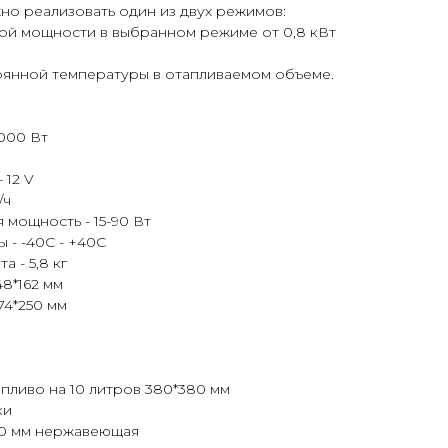
но реализовать один из двух режимов:
ой мощности в выбранном режиме от 0,8 кВт
янной температуры в отапливаемом объеме.
000 Вт
 12 V
/ч
мощность - 15-90 Вт
 - -40С - +40С
 - 5,8 кг
48*162 мм
74*250 мм
пливо на 10 литров 380*380 мм
ки
00 мм нержавеющая