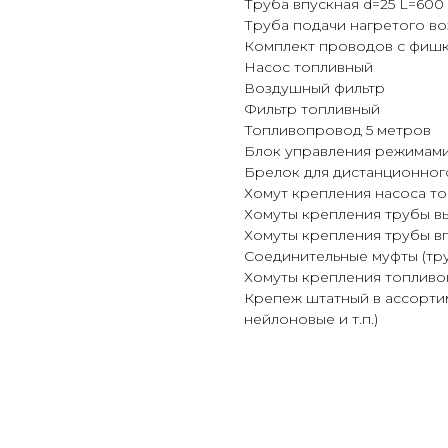
Труба впускная d=25 L=600
Труба подачи нагретого во
Комплект проводов с фишк
Насос топливный
Воздушный фильтр
Фильтр топливный
Топливопровод 5 метров
Блок управления режимам
Брелок для дистанционног
Хомут крепления насоса т
Хомуты крепления трубы в
Хомуты крепления трубы в
Соединительные муфты (тр
Хомуты крепления топлив
Крепеж штатный в ассортим
нейлоновые и т.п.)