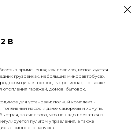
12 В
ластью применения; как правило, используется
редних грузовиках, небольших микроавтобусах,
родском цикле в холодных регионах, но также
я отопления гаражей, домов, бытовок.
ходимое для установки: полный комплект -
, топливный насос и даже саморезы и хомуты.
ыстрая, за счет того, что не надо врезаться в
регулируется пультом управления, а также
истанционного запуска.