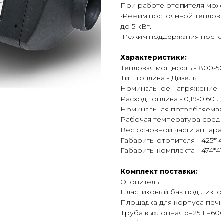
При работе отопителя мож
•Режим постоянной теплов
до 5 кВт.
•Режим поддержания посто
Характеристики:
Тепловая мощность - 800-5
Тип топлива - Дизель
Номинальное напряжение –
Расход топлива - 0,19-0,60 л
Номинальная потребляемая 
Рабочая температура среды
Вес основной части аппарата
Габариты отопителя - 425*1
Габариты комплекта - 474*4
Комплект поставки:
Отопитель
Пластиковый бак под дизто
Площадка для корпуса печ
Труба выхлопная d=25 L=6