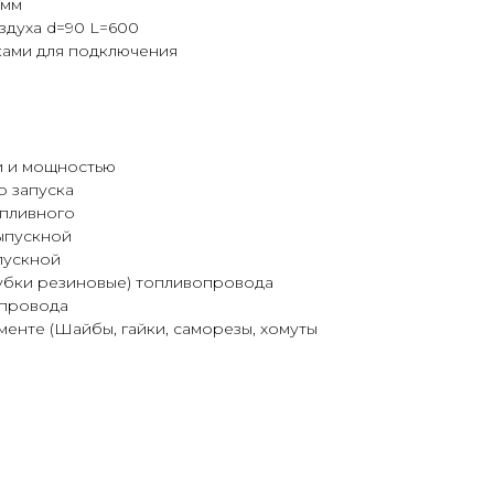
 мм
здуха d=90 L=600
ами для подключения
и и мощностью
о запуска
опливного
ыпускной
пускной
убки резиновые) топливопровода
опровода
енте (Шайбы, гайки, саморезы, хомуты