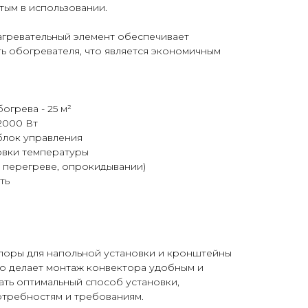
тым в использовании.
гревательный элемент обеспечивает
ь обогревателя, что является экономичным
грева - 25 м²
2000 Вт
блок управления
овки температуры
и перегреве, опрокидывании)
ть
поры для напольной установки и кронштейны
то делает монтаж конвектора удобным и
ть оптимальный способ установки,
требностям и требованиям.