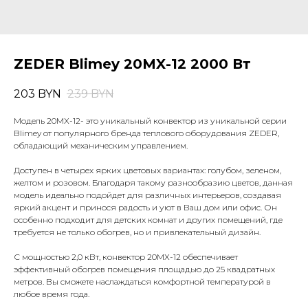
ZEDER Blimey 20MX-12 2000 Вт
203
BYN
239
BYN
Модель 20MX-12- это уникальный конвектор из уникальной серии
Blimey от популярного бренда теплового оборудования ZEDER,
обладающий механическим управлением.
Доступен в четырех ярких цветовых вариантах: голубом, зеленом,
желтом и розовом. Благодаря такому разнообразию цветов, данная
модель идеально подойдет для различных интерьеров, создавая
яркий акцент и принося радость и уют в Ваш дом или офис. Он
особенно подходит для детских комнат и других помещений, где
требуется не только обогрев, но и привлекательный дизайн.
С мощностью 2,0 кВт, конвектор 20MX-12 обеспечивает
эффективный обогрев помещения площадью до 25 квадратных
метров. Вы сможете наслаждаться комфортной температурой в
любое время года.