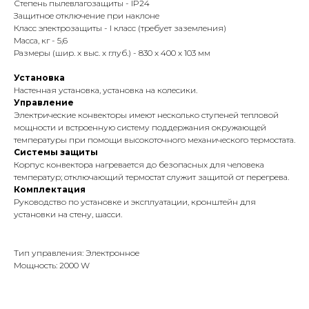
Степень пылевлагозащиты - IP24
Защитное отключение при наклоне
Класс электрозащиты - I класс (требует заземления)
Масса, кг - 5,6
Размеры (шир. х выс. х глуб.) - 830 х 400 х 103 мм
Установка
Настенная установка, установка на колесики.
Управление
Электрические конвекторы имеют несколько ступеней тепловой
мощности и встроенную систему поддержания окружающей
температуры при помощи высокоточного механического термостата.
Системы защиты
Корпус конвектора нагревается до безопасных для человека
температур; отключающий термостат служит защитой от перегрева.
Комплектация
Руководство по установке и эксплуатации, кронштейн для
установки на стену, шасси.
Тип управления: Электронное
Мощность: 2000 W