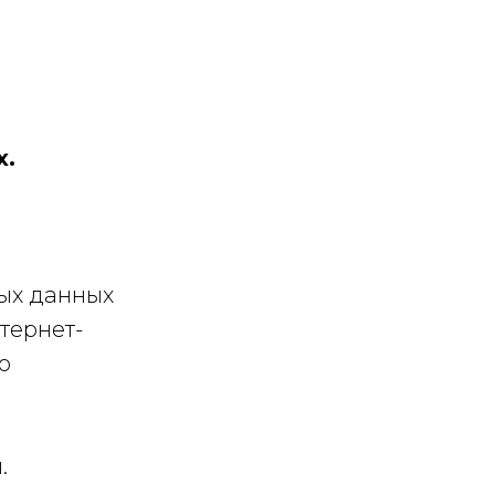
х.
ных данных
тернет-
о
.