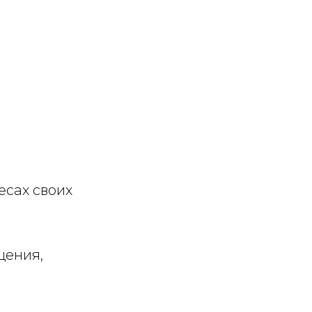
есах своих
щения,