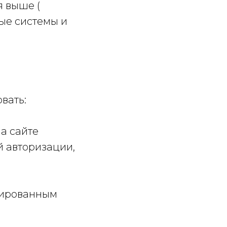
 выше (
ые системы и
вать:
на сайте
й авторизации,
изированным