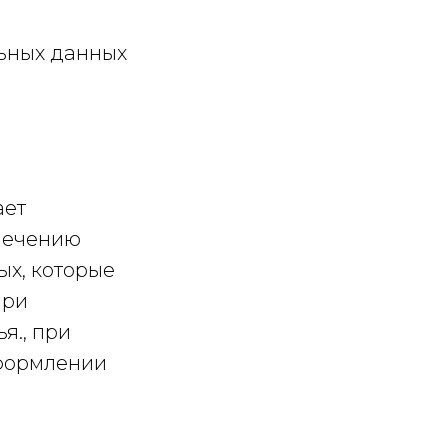
льных данных
ает
печению
х, которые
при
я., при
оформлении