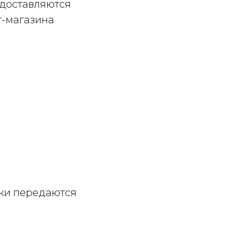
едоставляются
т-магазина
ски передаются