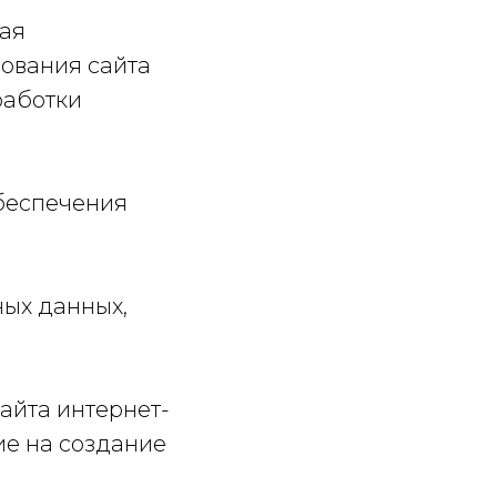
чая
ования сайта
работки
обеспечения
ных данных,
сайта интернет-
ие на создание