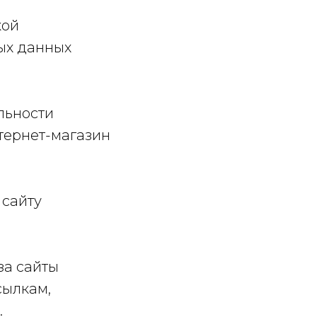
кой
ых данных
льности
тернет-магазин
 сайту
 за сайты
сылкам,
.