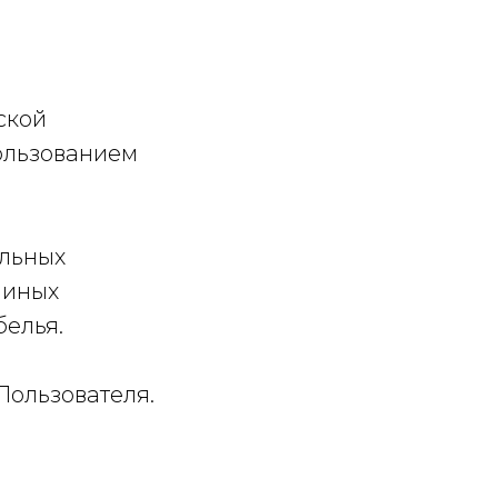
ской
ользованием
альных
 иных
белья.
Пользователя.
.