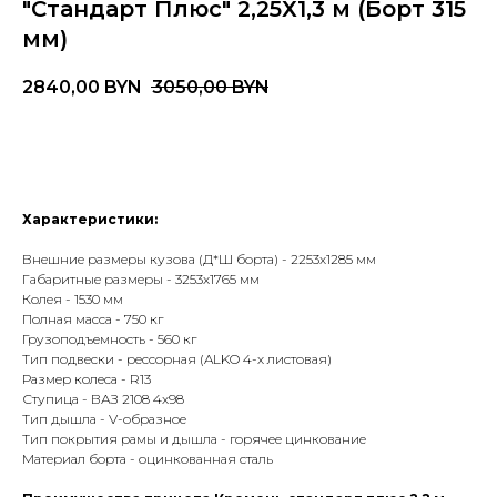
"Стандарт Плюс" 2,25Х1,3 м (Борт 315
мм)
2840,00
BYN
3050,00
BYN
ЗАКАЗАТЬ
Характеристики:
Внешние размеры кузова (Д*Ш борта) - 2253х1285 мм
Габаритные размеры - 3253х1765 мм
Колея - 1530 мм
Полная масса - 750 кг
Грузоподъемность - 560 кг
Тип подвески - рессорная (ALKO 4-х листовая)
Размер колеса - R13
Ступица - ВАЗ 2108 4х98
Тип дышла - V-образное
Тип покрытия рамы и дышла - горячее цинкование
Материал борта - оцинкованная сталь