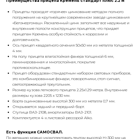
Преимущества прицепа Кремень стандарт плюс 2.2 м
Прицепы проходят «горячее» цинкование методом полного
погружения на крупнейшем современном заводе цинкования
«Белэнергомаш». Раскаленный цинк заполняет все наружные и
внутренние полости конструкции прицепов, что придает
прицепам Кремень особую стойкость к коррозии и
долговечность.
Ось прицеп квадратного сечения 50х50 мм из металла толщиной
4 мм.
На полу прицепа влагостойкая фанера толщиной 6 мм,
ламинированная и многослойная, покрытие
противоскользящее.
Прицеп оборудован стандартным набором световых приборов,
это комбинированные фонари, поворотники, стоп-сигнал,
светоотражающий треугольник.
Размер кузова легкового прицепа 2.25х1.29 метра. Внутренние
размеры кузова 2205 х 1230 мм.
Борта оцинкованные высотой 300 мм из металла 0,7 мм.
Открывается задний и передний борт.
Ступица ВАЗ-2108, амортизаторы ВАЗ-2101.
Комплектуется 4-х листовой рессорой Alko.
Есть функция САМОСВАЛ.
По желанию можно укомплектовать тентом высотой H=300 мм на