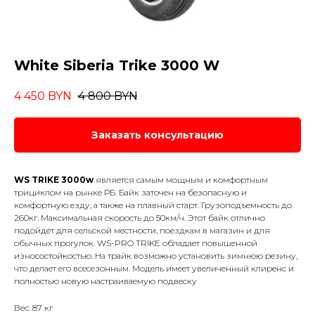
White Siberia Trike 3000 W
4 450
BYN
4 800
BYN
Заказать консультацию
WS TRIKE 3000w
является самым мощным и комфортным
трициклом на рынке РБ. Байк заточен на безопасную и
комфортную езду, а также на плавный старт. Грузоподъемность до
260кг. Максимальная скорость до 50км/ч. Этот байк отлично
подойдёт для сельской местности, поездкам в магазин и для
обычных прогулок. WS-PRO TRIKE обладает повышенной
износостойкостью. На трайк возможно установить зимнюю резину,
что делает его всесезонным. Модель имеет увеличенный клиренс и
полностью новую настраиваемую подвеску
Вес: 87 кг