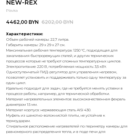
NEW-REX
Plavka
4462,00
BYN
6202,00
BYN
Характеристики:
Объем рабочей камеры: 22,7 литра.
Габариты камеры: 29 x 29 x 27 см.
Максимальная рабочая температура: 1250 °C, подходящая для
закаливания быстрорежущих сталей, и других термических
процессов которые не требуют сложных температурных циклов.
Электропитание: 220 В, потребляемая мощность: 3,5 кВт.
Одноступенчатый ПИД-регулятор для управления нагревом,
позволяет установить и поддерживать только одну температуру за
один цикл.
Идеально подходит для задач, где не требуется менять уставки в
процессе работы, например, для термической обработки.
Материал нагревательных элементов: высококачественная фехраль
диаметром 1.5 мм.
Материал корпуса: нержавеющая сталь AISI 430.
Муфель из шамотно-волокнистой плиты, не устойчив к
термоударам.
Спиральное расположение нагревателей по периметру камеры для
равномерного распределения тепла, и в поде печи для