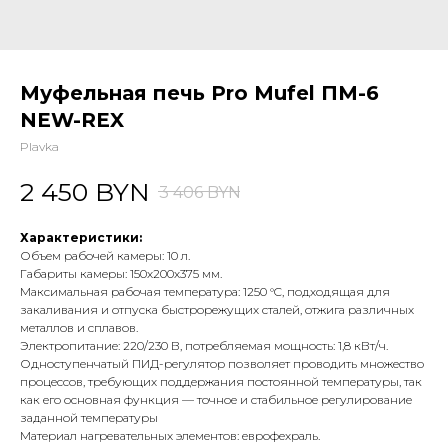
Муфельная печь Pro Mufel ПМ-6
NEW-REX
Plavka
2 450
BYN
3 406
BYN
Характеристики:
Объем рабочей камеры: 10 л.
Габариты камеры: 150х200х375 мм.
Максимальная рабочая температура: 1250 °C, подходящая для
закаливания и отпуска быстрорежущих сталей, отжига различных
металлов и сплавов.
Электропитание: 220/230 В, потребляемая мощность: 1,8 кВт/ч.
Одноступенчатый ПИД-регулятор позволяет проводить множество
процессов, требующих поддержания постоянной температуры, так
как его основная функция — точное и стабильное регулирование
заданной температуры
Материал нагревательных элементов: еврофехраль.