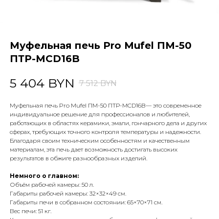
Муфельная печь Pro Mufel ПМ-50
ПТР-MCD16B
5 404
BYN
7 512
BYN
Муфельная печь Pro Mufel ПМ-50 ПТР-MCD16B— это современное
индивидуальное решение для профессионалов и любителей,
работающих в областях керамики, эмали, гончарного дела и других
сферах, требующих точного контроля температуры и надежности.
Благодаря своим техническим особенностям и качественным
материалам, эта печь дает возможность достигать высоких
результатов в обжиге разнообразных изделий.
Немного о главном:
Объём рабочей камеры: 50 л.
Габариты рабочей камеры: 32×32×49 см.
Габариты печи в собранном состоянии: 65×70×71 см.
Вес печи: 51 кг.