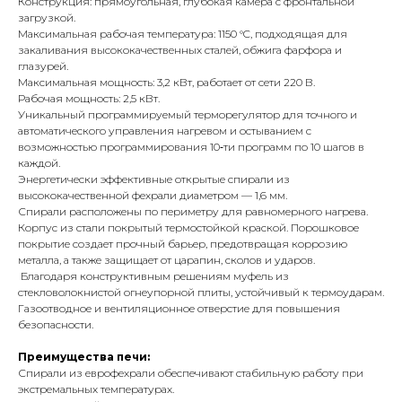
Конструкция: прямоугольная, глубокая камера с фронтальной
загрузкой.
Максимальная рабочая температура: 1150 °C, подходящая для
закаливания высококачественных сталей, обжига фарфора и
глазурей.
Максимальная мощность: 3,2 кВт, работает от сети 220 В.
Рабочая мощность: 2,5 кВт.
Уникальный программируемый терморегулятор для точного и
автоматического управления нагревом и остыванием с
возможностью программирования 10‑ти программ по 10 шагов в
каждой.
Энергетически эффективные открытые спирали из
высококачественной фехрали диаметром — 1,6 мм.
Спирали расположены по периметру для равномерного нагрева.
Корпус из стали покрытый термостойкой краской. Порошковое
покрытие создает прочный барьер, предотвращая коррозию
металла, а также защищает от царапин, сколов и ударов.
Благодаря конструктивным решениям муфель из
стекловолокнистой огнеупорной плиты, устойчивый к термоударам.
Газоотводное и вентиляционное отверстие для повышения
безопасности.
Преимущества печи:
Спирали из еврофехрали обеспечивают стабильную работу при
экстремальных температурах.