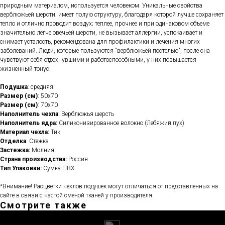
природным материалом, используется человеком. Уникальные свойства
верблюжьей шерсти: имеет полую структуру, благодаря которой лучше сохраняет
тепло и отлично проводит воздух; теплее, прочнее и при одинаковом объеме
значительно легче овечьей шерсти, не вызывает аллергии, успокаивает и
снимает усталость, рекомендована для профилактики и лечения многих
заболеваний. Люди, которые пользуются "верблюжьей постелью", после сна
чувствуют себя отдохнувшими и работоспособными, у них повышается
жизненный тонус.
Подушка
: средняя
Размер (см)
: 50х70
Размер (см)
: 70х70
Наполнитель чехла
: Верблюжья шерсть
Наполнитель ядра:
Силиконизированное волокно (Лебяжий пух)
Материал чехла:
Тик
Отделка
: Стежка
Застежка:
Молния
Cтрана производства:
Россия
Тип Упаковки:
Сумка ПВХ
*Внимание! Расцветки чехлов подушек могут отличаться от представленных на
сайте в связи с частой сменой тканей у производителя.
Смотрите также