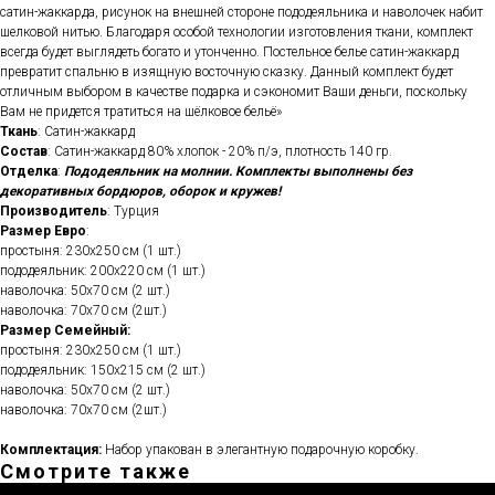
сатин-жаккарда, рисунок на внешней стороне пододеяльника и наволочек набит
шелковой нитью. Благодаря особой технологии изготовления ткани, комплект
всегда будет выглядеть богато и утонченно. Постельное белье сатин-жаккард
превратит спальню в изящную восточную сказку. Данный комплект будет
отличным выбором в качестве подарка и сэкономит Ваши деньги, поскольку
Вам не придется тратиться на шёлковое бельё»
Ткань
: Сатин-жаккард
Состав
: Сатин-жаккард 80% хлопок - 20% п/э, плотность 140 гр.
Отделка
:
Пододеяльник на молнии. Комплекты выполнены без
декоративных бордюров, оборок и кружев!
Производитель
: Турция
Размер Евро
:
простыня: 230х250 см (1 шт.)
пододеяльник: 200х220 см (1 шт.)
наволочка: 50х70 см (2 шт.)
наволочка: 70х70 см (2шт.)
Размер Семейный:
простыня: 230х250 см (1 шт.)
пододеяльник: 150х215 см (2 шт.)
наволочка: 50х70 см (2 шт.)
наволочка: 70х70 см (2шт.)
Комплектация:
Набор упакован в элегантную подарочную коробку.
Смотрите также