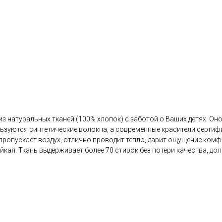
з натуральных тканей (100% хлопок) с заботой о Ваших детях. Он
ользуются синтетические волокна, а современные красители серт
 пропускает воздух, отлично проводит тепло, дарит ощущение ком
йкая. Ткань выдерживает более 70 стирок без потери качества, до