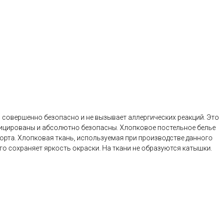
о совершенно безопасно и не вызывает аллергических реакций. Это
ифицированы и абсолютно безопасны. Хлопковое постельное белье
форта. Хлопковая ткань, используемая при производстве данного
лго сохраняет яркость окраски. На ткани не образуются катышки.