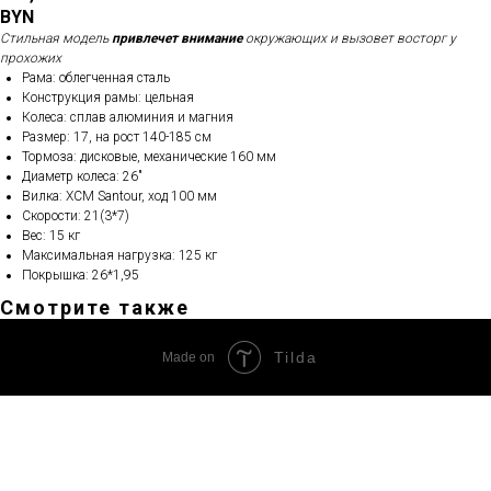
BYN
Стильная модель
привлечет внимание
окружающих и вызовет восторг у
прохожих
Рама: облегченная сталь
Конструкция рамы: цельная
Колеса: сплав алюминия и магния
Размер: 17, на рост 140-185 см
Тормоза: дисковые, механические 160 мм
Диаметр колеса: 26"
Вилка: XCM Santour, ход 100 мм
Скорости: 21(3*7)
Вес: 15 кг
Максимальная нагрузка: 125 кг
Покрышка: 26*1,95
Смотрите также
Tilda
Made on