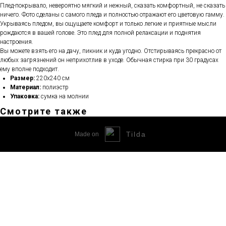
Плед-покрывало, невероятно мягкий и нежный, сказать комфортный, не сказать
ничего. Фото сделаны с самого пледа и полностью отражают его цветовую гамму.
Укрываясь пледом, вы ощущаете комфорт и только легкие и приятные мысли
рождаются в вашей голове. Это плед для полной релаксации и поднятия
настроения.
Вы можете взять его на дачу, пикник и куда угодно. Отстирываясь прекрасно от
любых загрязнений он неприхотлив в уходе. Обычная стирка при 30 градусах
ему вполне подходит.
Размер:
220х240 см
Материал:
полиэстр
Упаковка:
сумка на молнии
Смотрите также
Tilda
Made on