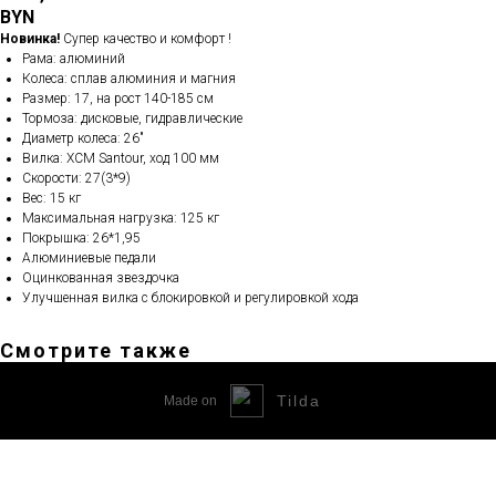
BYN
Новинка!
Супер качество и комфорт !
Рама: алюминий
Колеса: сплав алюминия и магния
Размер: 17, на рост 140-185 см
Тормоза: дисковые, гидравлические
Диаметр колеса: 26"
Вилка: XCM Santour, ход 100 мм
Скорости: 27(3*9)
Вес: 15 кг
Максимальная нагрузка: 125 кг
Покрышка: 26*1,95
Алюминиевые педали
Оцинкованная звездочка
Улучшенная вилка с блокировкой и регулировкой хода
Смотрите также
Tilda
Made on