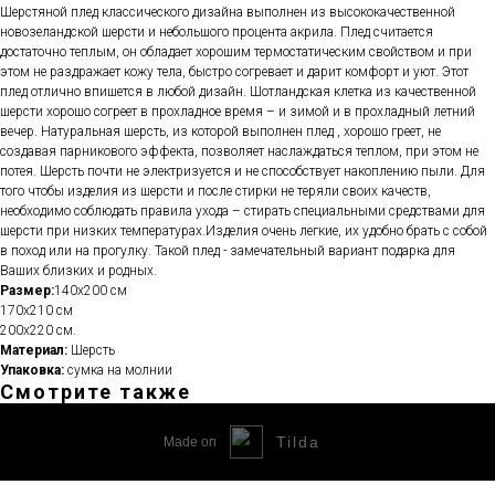
Шерстяной плед классического дизайна выполнен из высококачественной
новозеландской шерсти и небольшого процента акрила. Плед считается
достаточно теплым, он обладает хорошим термостатическим свойством и при
этом не раздражает кожу тела, быстро согревает и дарит комфорт и уют. Этот
плед отлично впишется в любой дизайн. Шотландская клетка из качественной
шерсти хорошо согреет в прохладное время – и зимой и в прохладный летний
вечер. Натуральная шерсть, из которой выполнен плед , хорошо греет, не
создавая парникового эффекта, позволяет наслаждаться теплом, при этом не
потея. Шерсть почти не электризуется и не способствует накоплению пыли. Для
того чтобы изделия из шерсти и после стирки не теряли своих качеств,
необходимо соблюдать правила ухода – стирать специальными средствами для
шерсти при низких температурах.Изделия очень легкие, их удобно брать с собой
в поход или на прогулку. Такой плед - замечательный вариант подарка для
Ваших близких и родных.
Размер:
140х200 см
170х210 см
200х220 см.
Материал:
Шерсть
Упаковка:
сумка на молнии
Смотрите также
Tilda
Made on