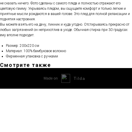
не сказать ничего. Фото сделаны с самого пледа и полностью отражают его
цветовую гамму. Укрываясь пледом, вы ощущаете комфорт и только легкие и
приятные мысли рождаются в вашей голове. Это плед для полной релаксации и
поднятия настроения.
Вы можете взять его на дачу, пикник и куда угодно. Отстирываясь прекрасно от
любых загрязнений он неприхотлив в уходе. Обычная стирка при 30 градусах
ему вполне подходит.
Размер: 200х220 см
Материал: 100% бамбуковое волокно
Фирменная упаковка с ручками
Смотрите также
Tilda
Made on