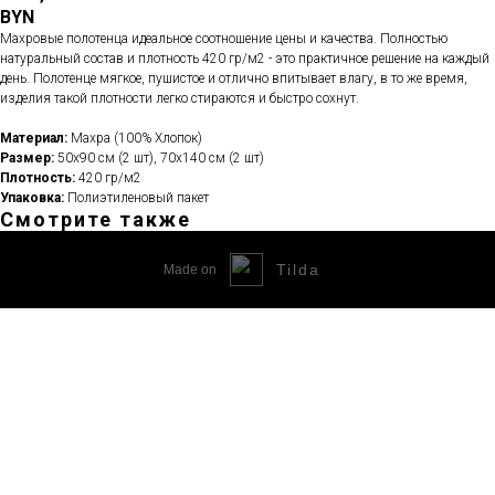
BYN
Махровые полотенца идеальное соотношение цены и качества. Полностью
натуральный состав и плотность 420 гр/м2 - это практичное решение на каждый
день. Полотенце мягкое, пушистое и отлично впитывает влагу, в то же время,
изделия такой плотности легко стираются и быстро сохнут.
Материал:
Махра (100% Хлопок)
Размер:
50х90 см (2 шт), 70х140 см (2 шт)
Плотность:
420 гр/м2
Упаковка:
Полиэтиленовый пакет
Смотрите также
Tilda
Made on