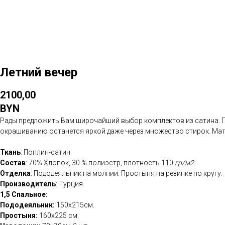
Летний вечер
2100,00
BYN
Рады предложить Вам широчайший выбор комплектов из сатина. П
окрашиванию останется яркой даже через множество стирок. Мате
Ткань
: Поплин-сатин
Состав
: 70% Хлопок, 30 % полиэстр, плотность 110
гр/м2
.
Отделка
: Пододеяльник на молнии. Простыня на резинке по кругу.
Производитель
: Турция
1,5 Спальное:
Пододеяльник:
150х215см.
Простыня:
160х225 см.