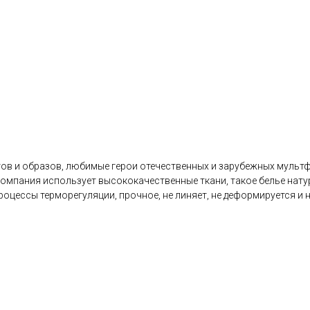
ов и образов, любимые герои отечественных и зарубежных мультф
 компания использует высококачественные ткани, такое белье нат
оцессы терморегуляции, прочное, не линяет, не деформируется и н