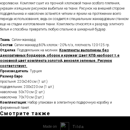
королевски. Комплект сшит из прочной хлопковой ткани особого плетения,
украшен изящным рисунком выбитым на ткани. Рисунок на внешней стороне
пододеяльника и наволочек останется четким и ярким на протяжении всего
периода использования, ведь он создается специальным жаккардовым станком
еще на стадии изготовления ткани. Комплекты относятся к разряду элитного
белья и способны превратить любую спальню в шикарный будуар.
Ткань
: Сатин-жаккард
Состав
: Сатин-жаккард 80% хлопок - 20% п/э, плотность 120-125 гр.
Отделка
: Пододеяльник на молнии.
Комплекты выполнены без
декоративных бордюров, оборок и кружев
!
Цвет КПБ наоборот т.е
основной цвет комплекта золотой, вензеля зеленые. Рисунок
соответствует.
Производитель
: Турция
Размер Евро
:
простыня: 220х240 см (1 шт.)
пододеяльник: 200х220 см (1 шт.)
наволочка: 50х70 см (2 шт.)
наволочка: 70х70 см (2шт.)
Комплектация:
Набор упакован в элегантную подарочную коробку и
фирменный пакет.
Смотрите также
Tilda
Made on