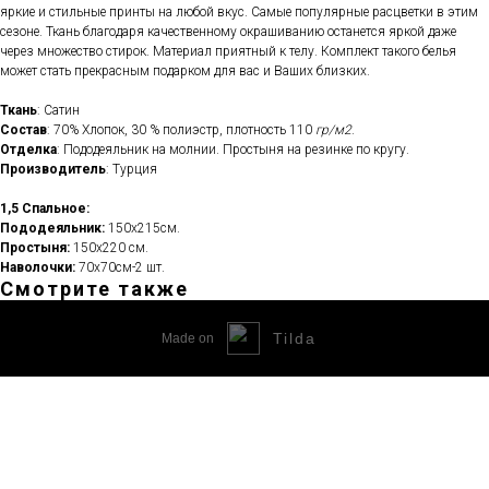
яркие и стильные принты на любой вкус. Самые популярные расцветки в этим
сезоне. Ткань благодаря качественному окрашиванию останется яркой даже
через множество стирок. Материал приятный к телу. Комплект такого белья
может стать прекрасным подарком для вас и Ваших близких.
Ткань
: Сатин
Состав
: 70% Хлопок, 30 % полиэстр, плотность 110
гр/м2
.
Отделка
: Пододеяльник на молнии. Простыня на резинке по кругу.
Производитель
: Турция
1,5 Спальное:
Пододеяльник:
150х215см.
Простыня:
150х220 см.
Наволочки:
70х70см-2 шт.
Смотрите также
Tilda
Made on