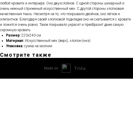
любой кровати и интерьера. Оно двухслойное. С одной стороны шикарный и
очень нежный стриженый искусственный мех. С другой стороны хлопковая
качественная ткань. Несмотря на то, что покрывало двойное, оно лёгкое и
элегантное. Благодаря своей хлопковой подкладке оно не скатывается с кровати
и ложится очень ровно. Такое покрывало украсит и преобразит даже самую
скромную кровать.
Размер:
220х240 см
Материал:
Искусственный мех (верх); хлопок-(низ)
Упаковка:
сумка на молнии
Смотрите также
Tilda
Made on