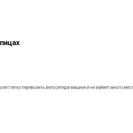
спицах
олит легко перевозить велосипед в машине и не займет много мес