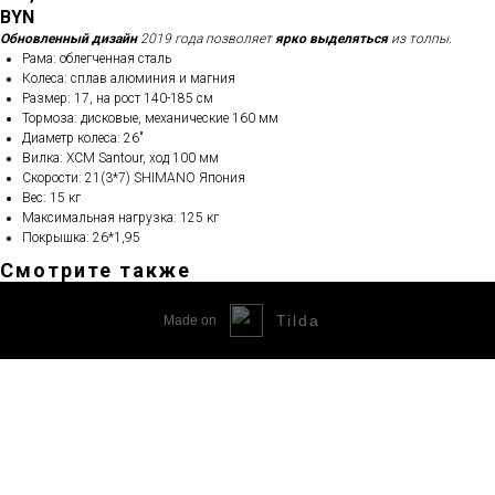
BYN
Обновленный дизайн
2019 года позволяет
ярко выделяться
из толпы.
Рама: облегченная сталь
Колеса: сплав алюминия и магния
Размер: 17, на рост 140-185 см
Тормоза: дисковые, механические 160 мм
Диаметр колеса: 26"
Вилка: XCM Santour, ход 100 мм
Скорости: 21(3*7) SHIMANO Япония
Вес: 15 кг
Максимальная нагрузка: 125 кг
Покрышка: 26*1,95
Смотрите также
Tilda
Made on