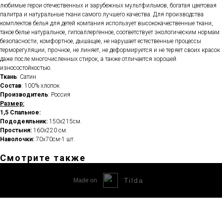
любимые герои отечественных и зарубежных мультфильмов, богатая цветовая
палитра и натуральные ткани самого лучшего качества. Для производства
комплектов белья для детей компания использует высококачественные ткани,
такое белье натуральное, гипоаллергенное, соответствует экологическим нормам
безопасности, комфортное, дышащее, не нарушает естественные процессы
терморегуляции, прочное, не линяет, не деформируется и не теряет своих красок
даже после многочисленных стирок, а также отличается хорошей
износостойкостью.
Ткань
: Сатин
Состав
: 100% хлопок
Производитель
: Россия
Размер:
1,5 Спальное:
Пододеяльник:
150х215см.
Простыня:
160х220 см.
Наволочки:
70х70см-1 шт.
Смотрите также
Tilda
Made on