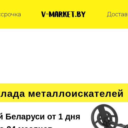
ссрочка
Достав
клада металлоискателей
й Беларуси от 1 дня